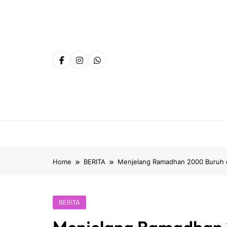
Skip
to
content
Home
BERITA
Menjelang Ramadhan 2000 Buruh di 
BERITA