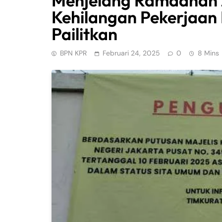
Menjelang Ramadhan 
Kehilangan Pekerjaan 
Pailitkan
BPN KPR
Februari 24, 2025
0
8 Mins